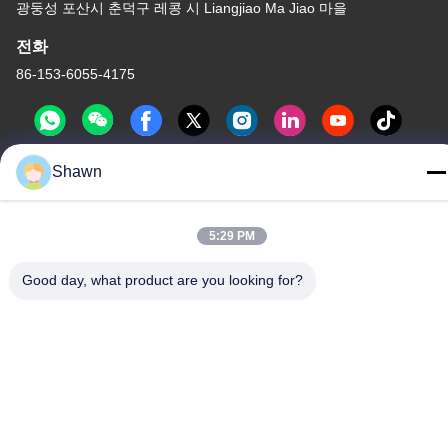
광둥성 포산시 춘덕구 레콩 시 Liangjiao Ma Jiao 마을
전화
86-153-6055-4175
Shawn
중국 좋은 품질 스크루 오거 컨베이어 공급자. 저작권 -2026
Guangzhou Kaixi Wisdom Valley Technology Co.,Ltd 모든 권리는
5:29 PM
보호됩니다.
개인정보 보호 정책
|
사이트맵
Good day, what product are you looking for?