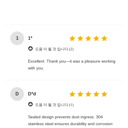
1
1*
도움 이 될 것 입니다 (2)
Excellent. Thank you—it was a pleasure working
with you.
D
D*d
도움 이 될 것 입니다 (1)
Sealed design prevents dust ingress. 304
stainless steel ensures durability and corrosion