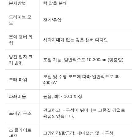
분쇄방법
턱 압출 분쇄
드라이브 모
전기/유압
드
분쇄 챔버 유
사각지대가 없는 깊은 챔버 디자인
형
방전 입자 크
조정 가능, 일반적으로 10-300mm(맞춤형)
기 범위
모델 및 주행 모드에 따라 일반적으로 30-
모터 파워
400kW
파쇄비율
높음, 최대 10:1 이상
견고하고 내구성이 뛰어나며 고품질 강철로
프레임 구조
용접되었습니다.
조 플레이트
고망간강/합금강, 내마모성 및 내구성
재질