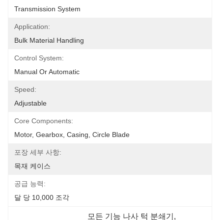
Transmission System
Application:
Bulk Material Handling
Control System:
Manual Or Automatic
Speed:
Adjustable
Core Components:
Motor, Gearbox, Casing, Circle Blade
포장 세부 사항:
목재 케이스
공급 능력:
달 당 10,000 조각
모든 기능 나사 턱 분쇄기
, 