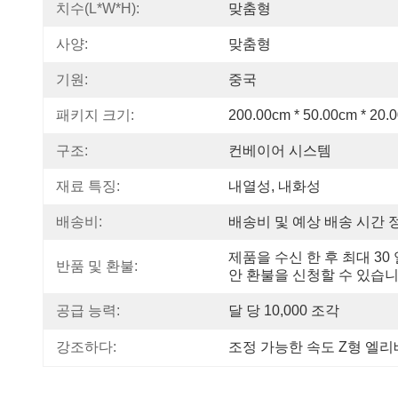
치수(l*w*h):
맞춤형
사양:
맞춤형
기원:
중국
패키지 크기:
200.00cm * 50.00cm * 20.
구조:
컨베이어 시스템
재료 특징:
내열성, 내화성
배송비:
배송비 및 예상 배송 시간 
제품을 수신 한 후 최대 30 
반품 및 환불:
안 환불을 신청할 수 있습니
공급 능력:
달 당 10,000 조각
강조하다:
조정 가능한 속도 Z형 엘