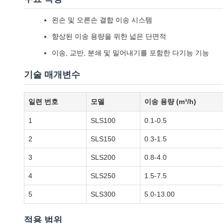
왼손 및 오른손 결합 이송 시스템
향상된 이송 용량을 위한 넓은 단면적
이송, 교반, 분쇄 및 밀어내기를 포함한 다기능 기능
기술 매개변수
일련 번호
모델
이송 용량 (m³/h)
1
SLS100
0.1-0.5
2
SLS150
0.3-1.5
3
SLS200
0.8-4.0
4
SLS250
1.5-7.5
5
SLS300
5.0-13.00
적용 범위