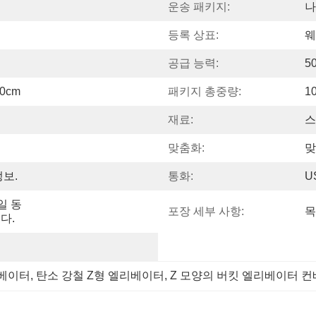
운송 패키지:
나
등록 상표:
웨
공급 능력:
5
00cm
패키지 총중량:
1
재료:
스
맞춤화:
맞
정보.
통화:
U
일 동
포장 세부 사항:
목
다.
리베이터
, 
탄소 강철 Z형 엘리베이터
, 
Z 모양의 버킷 엘리베이터 