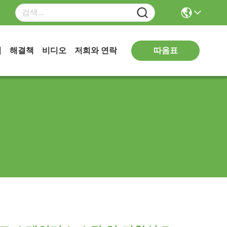
따옴표
식
해결책
비디오
저희와 연락