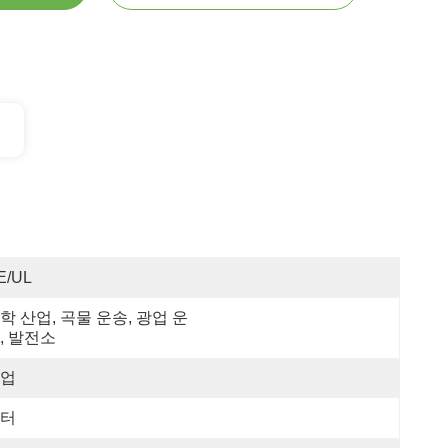
E/UL
학 산업, 곡물 운송, 광업 운
, 발전소
업
터