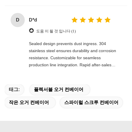
D
D*d
도움 이 될 것 입니다 (1)
Sealed design prevents dust ingress. 304
stainless steel ensures durability and corrosion
resistance. Customizable for seamless
production line integration. Rapid after-sales
response. Long-term reliability with cost savings.
An excellent value choice.
태그:
플렉서블 오거 컨베이어
작은 오거 컨베이어
스파이럴 스크루 컨베이어