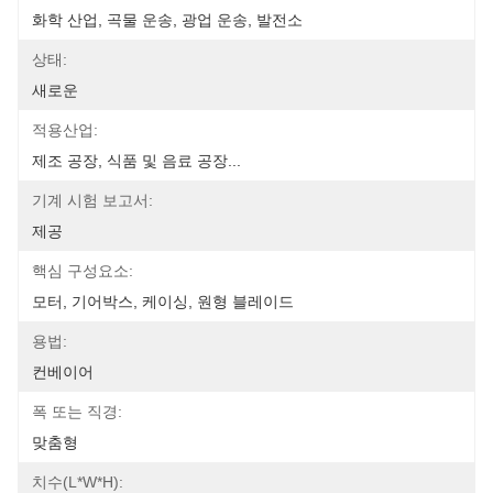
화학 산업, 곡물 운송, 광업 운송, 발전소
상태:
새로운
적용산업:
제조 공장, 식품 및 음료 공장...
기계 시험 보고서:
제공
핵심 구성요소:
모터, 기어박스, 케이싱, 원형 블레이드
용법:
컨베이어
폭 또는 직경:
맞춤형
치수(l*w*h):