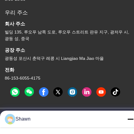
우리 주소
회사 주소
빌딩 135, 루오푸 남쪽 도로, 루오푸 스트리트 판유 지구, 광저우 시,
광둥 성, 중국
공장 주소
광둥성 포산시 춘덕구 레콩 시 Liangjiao Ma Jiao 마을
전화
86-153-6055-4175
중국 좋은 품질 스크루 오거 컨베이어 공급자. 저작권 -2026
Shawn
Guangzhou Kaixi Wisdom Valley Technology Co.,Ltd 모든 권리는
보호됩니다.