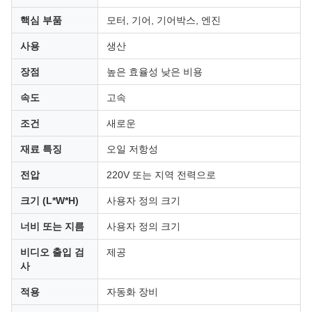
핵심 부품
모터, 기어, 기어박스, 엔진
사용
생산
장점
높은 효율성 낮은 비용
속도
고속
조건
새로운
재료 특징
오일 저항성
전압
220V 또는 지역 전력으로
크기 (L*W*H)
사용자 정의 크기
너비 또는 지름
사용자 정의 크기
비디오 출입 검
제공
사
적용
자동화 장비