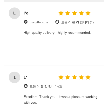
L
l*o
trustpilot.com
도움 이 될 것 입니다 (5)
High-quality delivery—highly recommended.
1
1*
도움 이 될 것 입니다 (2)
Excellent. Thank you—it was a pleasure working
with you.