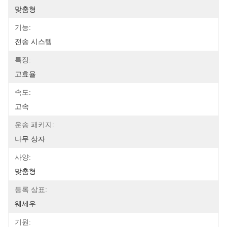
맞춤형
기능:
전송 시스템
특징:
고효율
속도:
고속
운송 패키지:
나무 상자
사양:
맞춤형
등록 상표:
웨세우
기원: