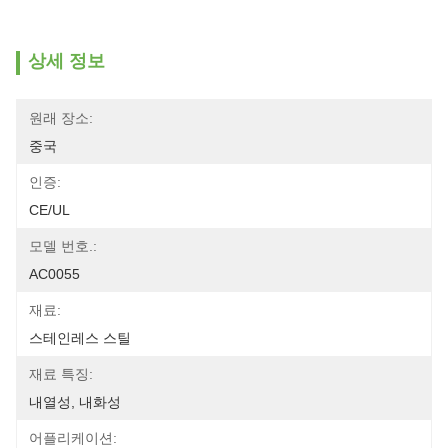
상세 정보
원래 장소:
중국
인증:
CE/UL
모델 번호.:
AC0055
재료:
스테인레스 스틸
재료 특징:
내열성, 내화성
어플리케이션: