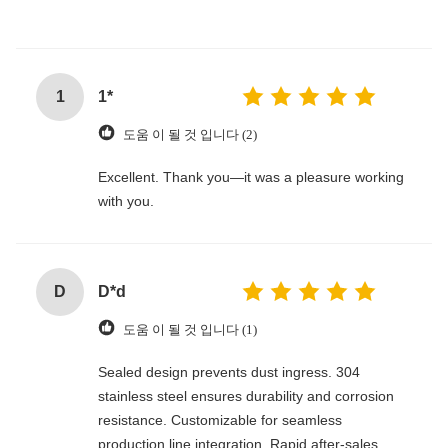
1
1*
도움 이 될 것 입니다 (2)
Excellent. Thank you—it was a pleasure working
with you.
D
D*d
도움 이 될 것 입니다 (1)
Sealed design prevents dust ingress. 304
stainless steel ensures durability and corrosion
resistance. Customizable for seamless
production line integration. Rapid after-sales