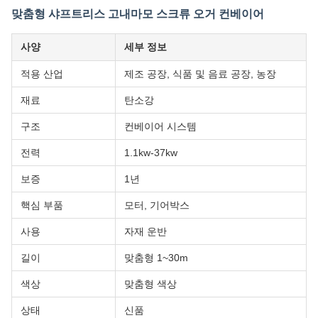
맞춤형 샤프트리스 고내마모 스크류 오거 컨베이어
사양
세부 정보
적용 산업
제조 공장, 식품 및 음료 공장, 농장
재료
탄소강
구조
컨베이어 시스템
전력
1.1kw-37kw
보증
1년
핵심 부품
모터, 기어박스
사용
자재 운반
길이
맞춤형 1~30m
색상
맞춤형 색상
상태
신품