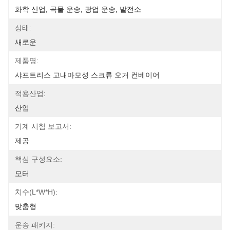
화학 산업, 곡물 운송, 광업 운송, 발전소
상태:
새로운
제품명:
샤프트리스 고내마모성 스크류 오거 컨베이어
적용산업:
산업
기계 시험 보고서:
제공
핵심 구성요소:
모터
치수(l*w*h):
맞춤형
운송 패키지: