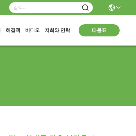
따옴표
식
해결책
비디오
저희와 연락