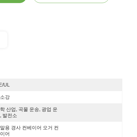
E/UL
소강
학 산업, 곡물 운송, 광업 운
, 발전소
말용 경사 컨베이어 오거 컨
이어