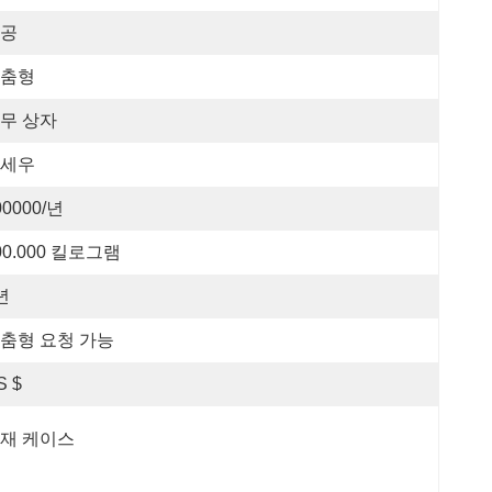
공
춤형
무 상자
세우
00000/년
00.000 킬로그램
년
춤형 요청 가능
S $
재 케이스