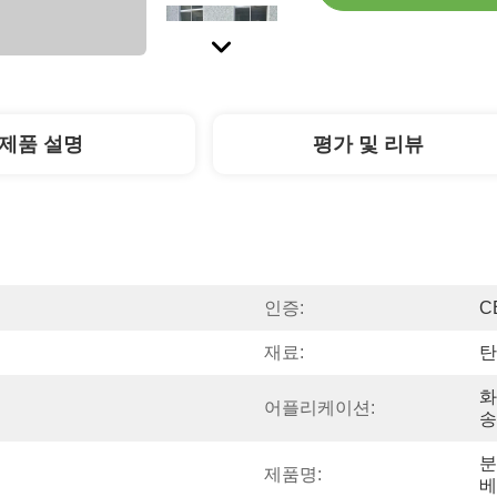
제품 설명
평가 및 리뷰
인증:
C
재료:
탄
화
어플리케이션:
송
분
제품명:
베