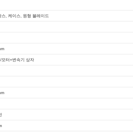
박스, 케이스, 원형 블레이드
mm
/모터+변속기 상자
mm
전
m