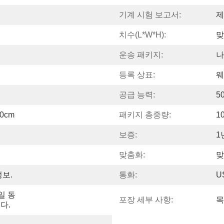
기계 시험 보고서:
제
치수(l*w*h):
맞
운송 패키지:
나
등록 상표:
웨
공급 능력:
5
00cm
패키지 총중량:
1
보증:
1
맞춤화:
맞
정보.
통화:
U
일 동
포장 세부 사항:
목
다.