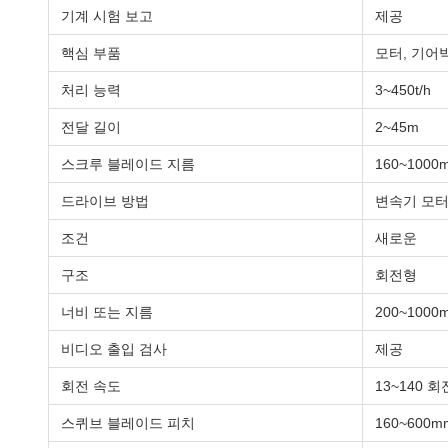
기계 시험 보고
제공
핵심 부품
모터, 기어
처리 능력
3~450t/h
전달 길이
2~45m
스크루 블레이드 지름
160~1000
드라이브 방법
변속기 모터
조건
새로운
구조
회전형
너비 또는 지름
200~1000
비디오 출입 검사
제공
회전 속도
13~140 회
스퀴브 블레이드 피치
160~600m