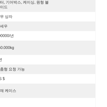
터, 기어박스, 케이싱, 원형 블
이드
무 상자
세우
00000/년
50.000kg
년
춤형 요청 가능
S $
재 케이스