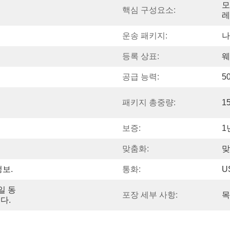
모
핵심 구성요소:
레
운송 패키지:
나
등록 상표:
웨
공급 능력:
5
패키지 총중량:
1
보증:
1
맞춤화:
맞
정보.
통화:
U
일 동
포장 세부 사항:
목
다.