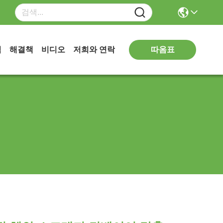
따옴표
식
해결책
비디오
저희와 연락