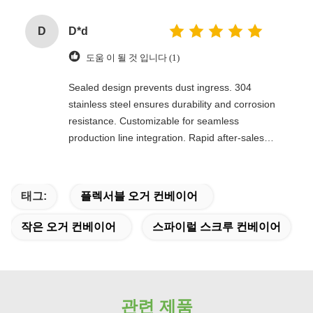
D
D*d
도움 이 될 것 입니다 (1)
Sealed design prevents dust ingress. 304
stainless steel ensures durability and corrosion
resistance. Customizable for seamless
production line integration. Rapid after-sales
response. Long-term reliability with cost savings.
An excellent value choice.
태그:
플렉서블 오거 컨베이어
작은 오거 컨베이어
스파이럴 스크루 컨베이어
관련 제품