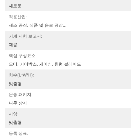
새로운
적용산업:
제조 공장, 식품 및 음료 공장...
기계 시험 보고서:
제공
핵심 구성요소:
모터, 기어박스, 케이싱, 원형 블레이드
치수(l*w*h):
맞춤형
운송 패키지:
나무 상자
사양:
맞춤형
등록 상표: