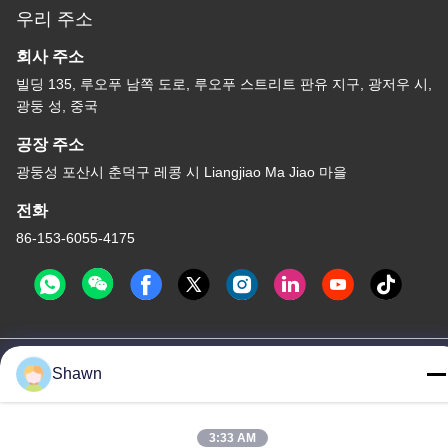
우리 주소
회사 주소
빌딩 135, 루오푸 남쪽 도로, 루오푸 스트리트 판유 지구, 광저우 시,
광둥 성, 중국
공장 주소
광둥성 포산시 춘덕구 레콩 시 Liangjiao Ma Jiao 마을
전화
86-153-6055-4175
중국 좋은 품질 스크루 오거 컨베이어 공급자. 저작권 -2026
Shawn
Guangzhou Kaixi Wisdom Valley Technology Co.,Ltd 모든 권리는
보호됩니다.
개인정보 보호 정책
|
사이트맵
3:33 AM