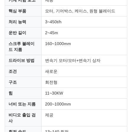
기계 시험 보고
제공
핵심 부품
모터, 기어박스, 케이스, 원형 블레이드
처리 능력
3~450t/h
운반 길이
2~45m
스크루 블레이
160~1000mm
드 지름
드라이브 방법
변속기 모터/모터+변속기 상자
조건
새로운
구조
회전형
힘
11~30KW
너비 또는 지름
200~1000mm
비디오 출입 검
제공
사
회전 속도
13~140 회전