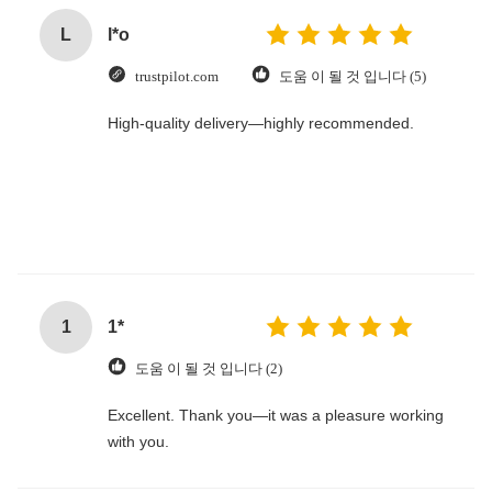
L
l*o
trustpilot.com
도움 이 될 것 입니다 (5)
High-quality delivery—highly recommended.
1
1*
도움 이 될 것 입니다 (2)
Excellent. Thank you—it was a pleasure working
with you.