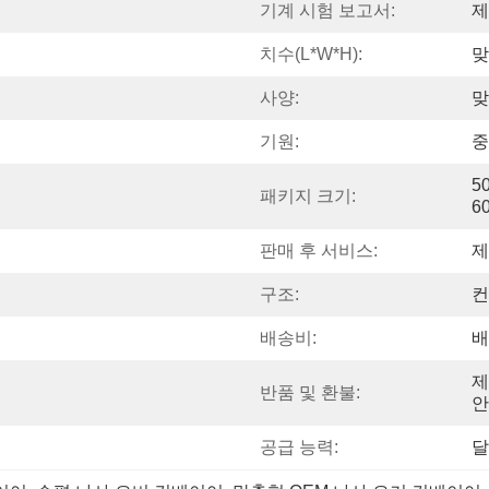
기계 시험 보고서:
제
치수(l*w*h):
맞
사양:
맞
기원:
중
50
패키지 크기:
6
판매 후 서비스:
제
구조:
컨
배송비:
배
제
반품 및 환불:
안
공급 능력:
달