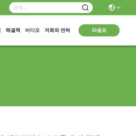
따옴표
식
해결책
비디오
저희와 연락