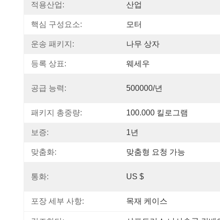
적용산업:
산업
핵심 구성요소:
모터
운송 패키지:
나무 상자
등록 상표:
웨세우
공급 능력:
500000/년
패키지 총중량:
100.000 킬로그램
보증:
1년
맞춤화:
맞춤형 요청 가능
통화:
US $
포장 세부 사항:
목재 케이스