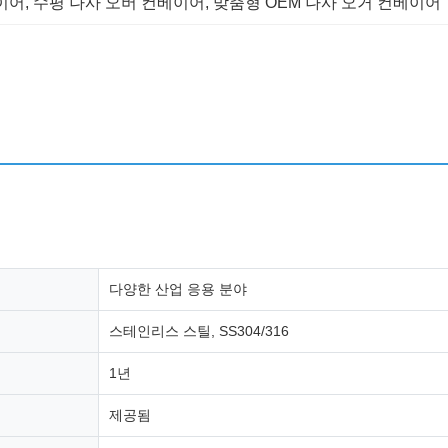
이어
, 
수평 나사 오버 컨베이어
, 
맞춤형 OEM 나사 오거 컨베이어
다양한 산업 응용 분야
스테인리스 스틸, SS304/316
1년
제공됨