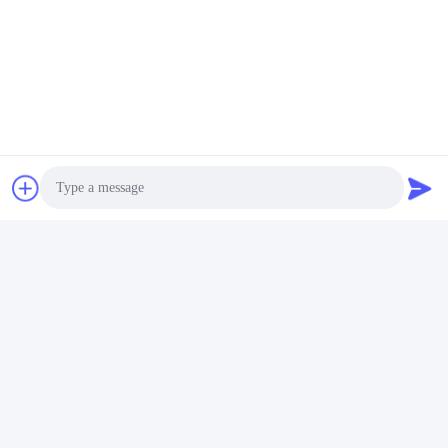
우리 주소
회사 주소
빌딩 135, 루오푸 남쪽 도로, 루오푸 스트리트 판유 지구, 광저우 시,
광둥 성, 중국
공장 주소
광둥성 포산시 춘덕구 레콩 시 Liangjiao Ma Jiao 마을
전화
86-153-6055-4175
Photo
Video Call
중국 좋은 품질 스크루 오거 컨베이어 공급자. 저작권 -2026
Audio Call
Guangzhou Kaixi Wisdom Valley Technology Co.,Ltd 모든 권리는
보호됩니다.
개인정보 보호 정책
|
사이트맵