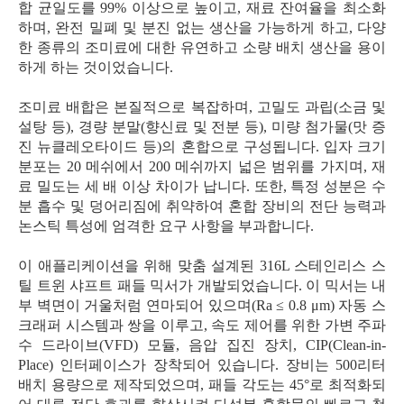
합 균일도를 99% 이상으로 높이고, 재료 잔여율을 최소화
하며, 완전 밀폐 및 분진 없는 생산을 가능하게 하고, 다양
한 종류의 조미료에 대한 유연하고 소량 배치 생산을 용이
하게 하는 것이었습니다.
조미료 배합은 본질적으로 복잡하며, 고밀도 과립(소금 및
설탕 등), 경량 분말(향신료 및 전분 등), 미량 첨가물(맛 증
진 뉴클레오타이드 등)의 혼합으로 구성됩니다. 입자 크기
분포는 20 메쉬에서 200 메쉬까지 넓은 범위를 가지며, 재
료 밀도는 세 배 이상 차이가 납니다. 또한, 특정 성분은 수
분 흡수 및 덩어리짐에 취약하여 혼합 장비의 전단 능력과
논스틱 특성에 엄격한 요구 사항을 부과합니다.
이 애플리케이션을 위해 맞춤 설계된 316L 스테인리스 스
틸 트윈 샤프트 패들 믹서가 개발되었습니다. 이 믹서는 내
부 벽면이 거울처럼 연마되어 있으며(Ra ≤ 0.8 μm) 자동 스
크래퍼 시스템과 쌍을 이루고, 속도 제어를 위한 가변 주파
수 드라이브(VFD) 모듈, 음압 집진 장치, CIP(Clean-in-
Place) 인터페이스가 장착되어 있습니다. 장비는 500리터
배치 용량으로 제작되었으며, 패들 각도는 45°로 최적화되