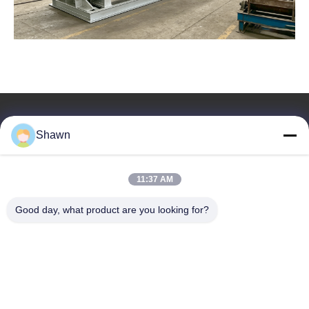
저희와 연락
Shawn
Guangzhou Kaixi Wisdom Valley
11:37 AM
Technology Co.,Ltd
Good day, what product are you looking for?
이메일
sales1@wesew.com.cn
일 시간
8:00-18:00