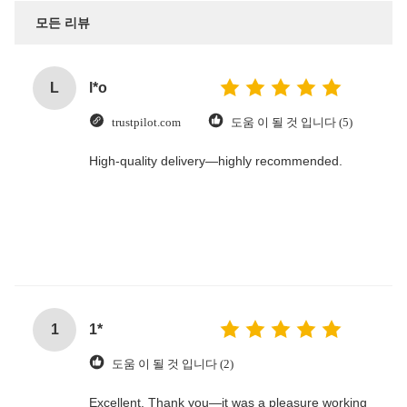
모든 리뷰
L
l*o
trustpilot.com
도움 이 될 것 입니다 (5)
High-quality delivery—highly recommended.
1
1*
도움 이 될 것 입니다 (2)
Excellent. Thank you—it was a pleasure working