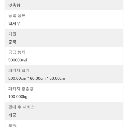
맞춤형
등록 상표:
웨세우
기원:
중국
공급 능력:
500000/년
패키지 크기:
500.00cm * 60.00cm * 50.00cm
패키지 총중량:
100.000kg
판매 후 서비스:
제공
보증: