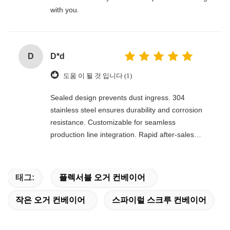
with you.
D
D*d
도움 이 될 것 입니다 (1)
Sealed design prevents dust ingress. 304
stainless steel ensures durability and corrosion
resistance. Customizable for seamless
production line integration. Rapid after-sales
response. Long-term reliability with cost savings.
An excellent value choice.
태그:
플렉서블 오거 컨베이어
작은 오거 컨베이어
스파이럴 스크루 컨베이어