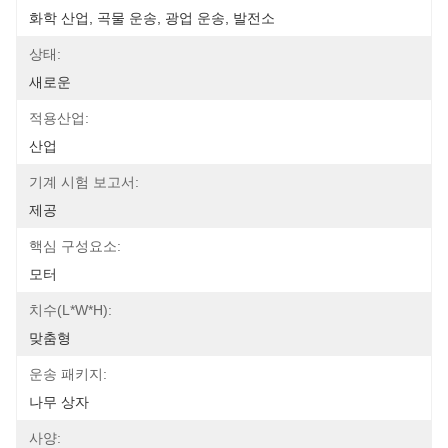
화학 산업, 곡물 운송, 광업 운송, 발전소
상태:
새로운
적용산업:
산업
기계 시험 보고서:
제공
핵심 구성요소:
모터
치수(l*w*h):
맞춤형
운송 패키지:
나무 상자
사양: