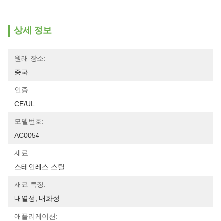
상세 정보
원래 장소:
중국
인증:
CE/UL
모델번호:
AC0054
재료:
스테인레스 스틸
재료 특징:
내열성, 내화성
애플리케이션: